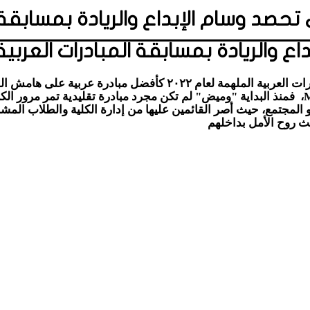
لاج الطبيعي تحصد وسام الإبداع والريادة بمس
والريادة بمسابقة المبادرات العربية ال
حصدت كلية العلاج الطبيعي وسام الإبداع والريادة بمسابقة المبادرات ا
باتت حلقة جديدة تضاف إلى سلسلة نجاحات الجامعة الحديثة MTi، فمنذ البداية "وميض" لم تكن مجرد
المجتمع، حيث أصر القائمين عليها من إدارة الكلية والطلاب المشا
ث روح الأمل بداخلهم