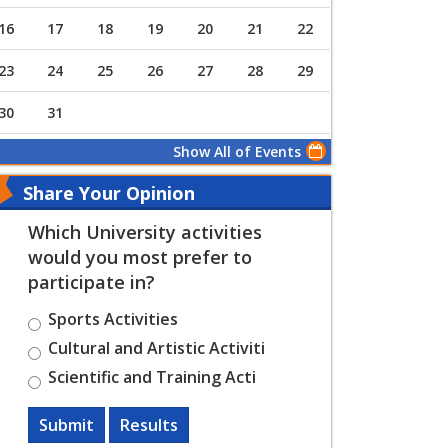
16
17
18
19
20
21
22
23
24
25
26
27
28
29
30
31
Show All of Events
Share Your Opinion
Which University activities
would you most prefer to
participate in?
Sports Activities
Cultural and Artistic Activiti
Scientific and Training Acti
Submit
Results