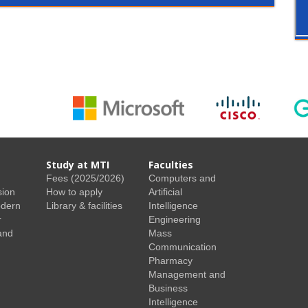
Study at MTI
Faculties
Fees (2025/2026)
Computers and
sion
How to apply
Artificial
odern
Library & facilities
Intelligence
r
Engineering
and
Mass
Communication
Pharmacy
Management and
Business
Intelligence