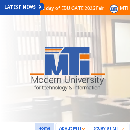
LATEST NEWS
on on the last day of EDU GATE 2026 Fair
MTI Continu
(current)
Home
About MTI
Study at MTI