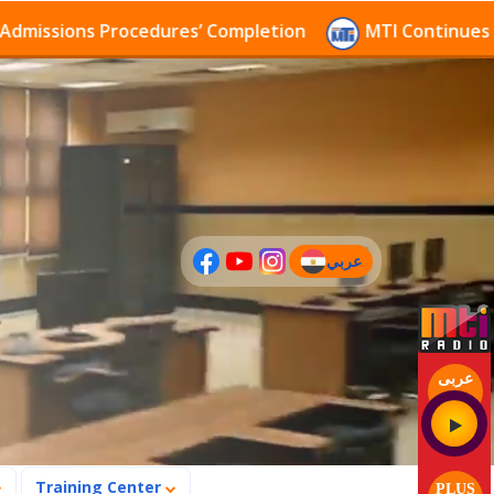
sions Procedures’ Completion
MTI Continues to rece
عربي
(current)
عربى
Training Center
PLUS