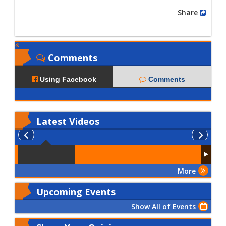
Share
Comments
Using Facebook
Comments
Latest
Videos
More
Upcoming Events
Show All of Events