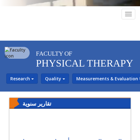
Togg
navig
FACULTY OF
PHYSICAL THERAPY
Research
Quality
Measurements & Evaluation
تقارير سنوية