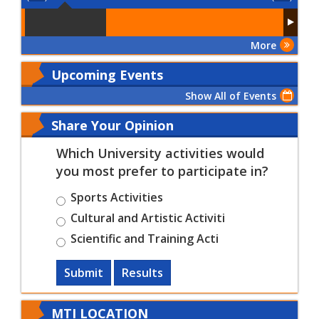
More
Upcoming Events
Show All of Events
Share Your Opinion
Which University activities would
you most prefer to participate in?
Sports Activities
Cultural and Artistic Activiti
Scientific and Training Acti
Submit
Results
MTI LOCATION