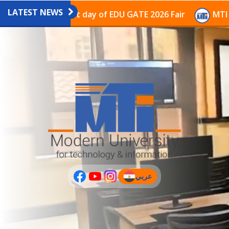
LATEST NEWS
avilion on the last day of EDU GATE 2026 Fair
MTI Co
عربي
(current)
عربى
PLUS