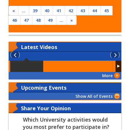
الطبيعي
«
...
39
40
41
42
43
44
45
46
47
48
49
...
»
Latest
Videos
More
Upcoming Events
Show All of Events
Share Your Opinion
Which University activities would
you most prefer to participate in?