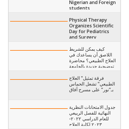
Nigerian and Foreign
students
Physical Therapy
Organizes Scientific
Day for Pediatrics
and Surgery
Department and
Honors Elite Group
كيف يمكن للشريط
of Scientists
اللاصق أن يساعدك في
العلاج الطبيعي؟ محاضرة
توضيحية جديدة بالجامعة
الحديثة
فرقة تمثيل" العلاج
الطبيعي" تشعل الحماس
بـ"نور" على مسرح آفاق
جدول الامتحانات النظرية
النهائية للفصل الربيعي
للعام الدراسي ٢٠٢٢-
٢٠٢٣ لكلية العلاج