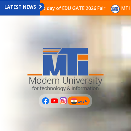
LATEST NEWS
vilion on the last day of EDU GATE 2026 Fair
MTI Con
عربي
(current)
عربى
PLUS