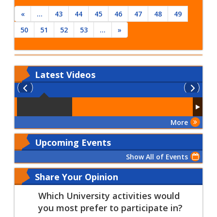
«
...
43
44
45
46
47
48
49
50
51
52
53
...
»
Latest
Videos
More
Upcoming Events
Show All of Events
Share Your Opinion
Which University activities would
you most prefer to participate in?