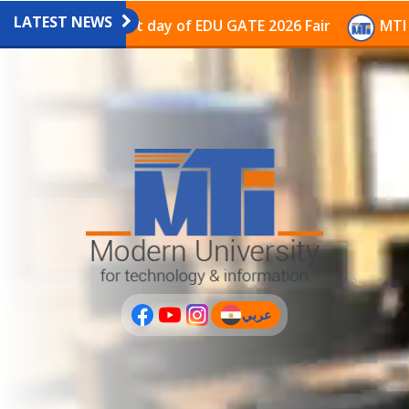
LATEST NEWS
vilion on the last day of EDU GATE 2026 Fair
MTI Con
عربي
(current)
عربى
PLUS