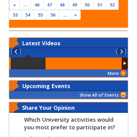
«
...
46
47
48
49
50
51
52
53
54
55
56
...
»
Latest
Videos
More
Upcoming Events
Show All of Events
Share Your Opinion
Which University activities would
you most prefer to participate in?