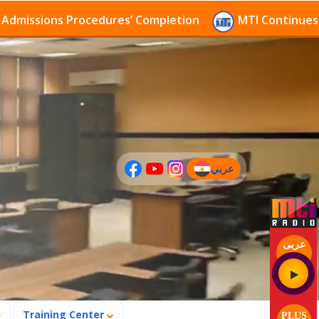
sions Procedures’ Completion
MTI Continues to rece
عربي
(current)
عربى
Training Center
PLUS