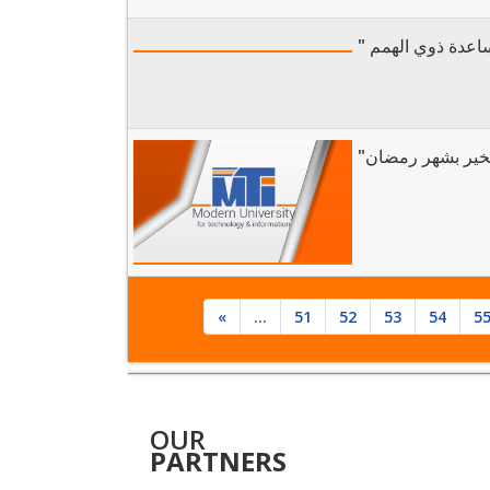
" عدة ذوي الهمم
"لخير بشهر رمضان
«
...
51
52
53
54
5
OUR
PARTNERS