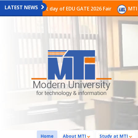
LATEST NEWS
n on the last day of EDU GATE 2026 Fair
MTI Continu
(current)
Home
About MTI
Study at MTI