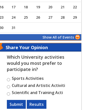
16
17
18
19
20
21
22
23
24
25
26
27
28
29
30
31
Show All of Events
Share Your Opinion
Which University activities
would you most prefer to
participate in?
Sports Activities
Cultural and Artistic Activiti
Scientific and Training Acti
Submit
Results