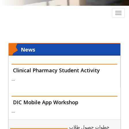
Togg
navig
News
Clinical Pharmacy Student Activity
…
DIC Mobile App Workshop
…
خطوات حصول طلاب