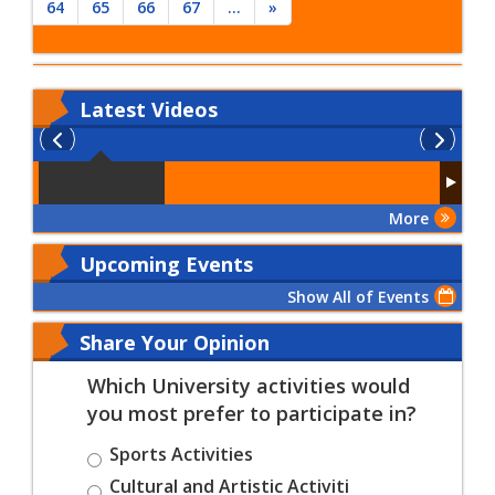
64
65
66
67
...
»
Latest
Videos
More
Upcoming Events
Show All of Events
Share Your Opinion
Which University activities would
you most prefer to participate in?
Sports Activities
Cultural and Artistic Activiti