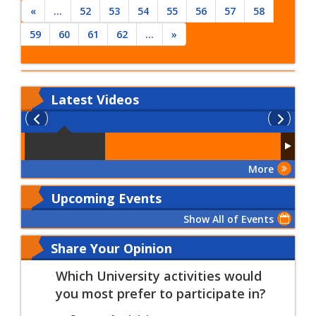
«
...
52
53
54
55
56
57
58
59
60
61
62
...
»
Latest
Videos
More
Upcoming Events
Show All of Events
Share Your Opinion
Which University activities would
you most prefer to participate in?