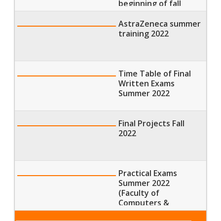
beginning of fall
Semester of the
Academic Year 2022-
AstraZeneca summer
2023
training 2022
Time Table of Final
Written Exams
Summer 2022
Final Projects Fall
2022
Practical Exams
Summer 2022
(Faculty of
Computers &
Artificial Intelligence)